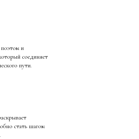
 поэтом и
 который соединяет
еского пути.
раскрывает
собно стать шагом
.