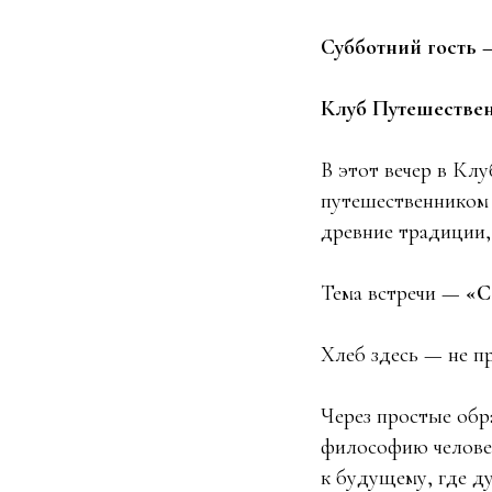
Субботний гость 
Клуб Путешествен
В этот вечер в Кл
путешественнико
древние традиции,
Тема встречи —
«С
Хлеб здесь — не пр
Через простые обр
философию человек
к будущему, где д