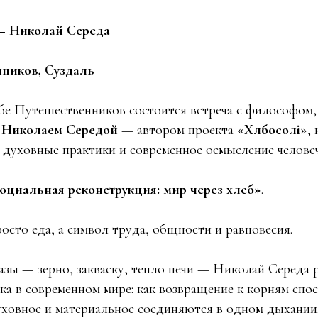
— Николай Середа
ников, Суздаль
убе Путешественников состоится встреча с философом,
м
Николаем Середой
— автором проекта
«Хлѣбосолiѣ»
,
 духовные практики и современное осмысление человеч
оциальная реконструкция: мир через хлеб»
.
осто еда, а символ труда, общности и равновесия.
азы — зерно, закваску, тепло печи — Николай Середа 
а в современном мире: как возвращение к корням спо
уховное и материальное соединяются в одном дыхании